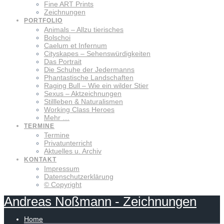
Fine ART Prints
Zeichnungen
PORTFOLIO
Animals – Allzu tierisches
Bolschoi
Caelum et Infernum
Cityskapes – Sehenswürdigkeiten
Das Portrait
Die Schuhe der Jedermanns
Phantastische Landschaften
Raging Bull – Wie ein wilder Stier
Sexus – Aktzeichnungen
Stillleben & Naturalismen
Working Class Heroes
Mehr …
TERMINE
Termine
Privatunterricht
Aktuelles u. Archiv
KONTAKT
Impressum
Datenschutzerklärung
© Copyright
Andreas
Noßmann
-
Zeichnungen
Home