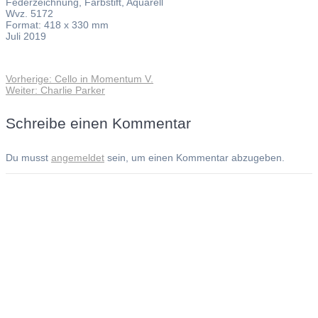
Federzeichnung, Farbstift, Aquarell
Wvz. 5172
Format: 418 x 330 mm
Juli 2019
Vorheriger
Vorherige:
Cello in Momentum V.
Beitragsnavigation
Nächster
Beitrag:
Weiter:
Charlie Parker
Beitrag:
Schreibe einen Kommentar
Du musst
angemeldet
sein, um einen Kommentar abzugeben.
Andreas Noßmann - Zeichnungen
Seiteninformationen
Impressum
Datenschutzerklärung
© Copyright
Kontakt
© 2026 Andreas Noßmann - Zeichnungen