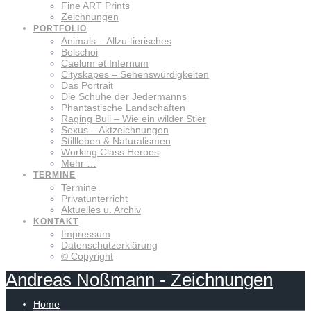
Fine ART Prints
Zeichnungen
PORTFOLIO
Animals – Allzu tierisches
Bolschoi
Caelum et Infernum
Cityskapes – Sehenswürdigkeiten
Das Portrait
Die Schuhe der Jedermanns
Phantastische Landschaften
Raging Bull – Wie ein wilder Stier
Sexus – Aktzeichnungen
Stillleben & Naturalismen
Working Class Heroes
Mehr …
TERMINE
Termine
Privatunterricht
Aktuelles u. Archiv
KONTAKT
Impressum
Datenschutzerklärung
© Copyright
Andreas
Noßmann
-
Zeichnungen
Home