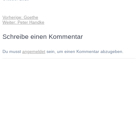
Vorheriger
Vorherige:
Goethe
Beitragsnavigation
Nächster
Beitrag:
Weiter:
Peter Handke
Beitrag:
Schreibe einen Kommentar
Du musst
angemeldet
sein, um einen Kommentar abzugeben.
Andreas Noßmann - Zeichnungen
Seiteninformationen
Impressum
Datenschutzerklärung
© Copyright
Kontakt
© 2026 Andreas Noßmann - Zeichnungen