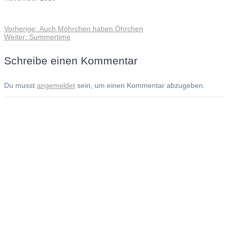
Vorheriger
Vorherige:
Auch Möhrchen haben Öhrchen
Beitragsnavigation
Nächster
Beitrag:
Weiter:
Summertime
Beitrag:
Schreibe einen Kommentar
Du musst
angemeldet
sein, um einen Kommentar abzugeben.
Andreas Noßmann - Zeichnungen
Seiteninformationen
Impressum
Datenschutzerklärung
© Copyright
Kontakt
© 2026 Andreas Noßmann - Zeichnungen