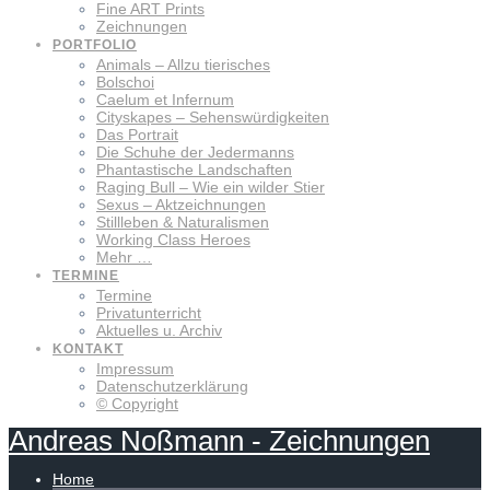
Fine ART Prints
Zeichnungen
PORTFOLIO
Animals – Allzu tierisches
Bolschoi
Caelum et Infernum
Cityskapes – Sehenswürdigkeiten
Das Portrait
Die Schuhe der Jedermanns
Phantastische Landschaften
Raging Bull – Wie ein wilder Stier
Sexus – Aktzeichnungen
Stillleben & Naturalismen
Working Class Heroes
Mehr …
TERMINE
Termine
Privatunterricht
Aktuelles u. Archiv
KONTAKT
Impressum
Datenschutzerklärung
© Copyright
Andreas
Noßmann
-
Zeichnungen
Home