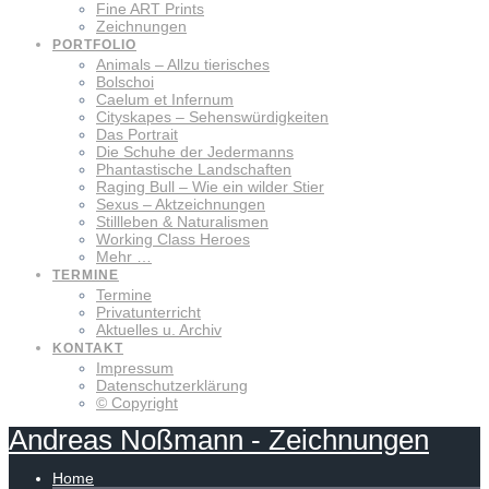
Fine ART Prints
Zeichnungen
PORTFOLIO
Animals – Allzu tierisches
Bolschoi
Caelum et Infernum
Cityskapes – Sehenswürdigkeiten
Das Portrait
Die Schuhe der Jedermanns
Phantastische Landschaften
Raging Bull – Wie ein wilder Stier
Sexus – Aktzeichnungen
Stillleben & Naturalismen
Working Class Heroes
Mehr …
TERMINE
Termine
Privatunterricht
Aktuelles u. Archiv
KONTAKT
Impressum
Datenschutzerklärung
© Copyright
Andreas
Noßmann
-
Zeichnungen
Home