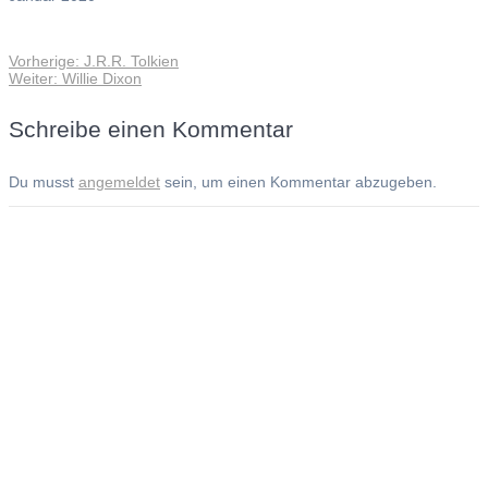
Vorheriger
Vorherige:
J.R.R. Tolkien
Beitragsnavigation
Nächster
Beitrag:
Weiter:
Willie Dixon
Beitrag:
Schreibe einen Kommentar
Du musst
angemeldet
sein, um einen Kommentar abzugeben.
Andreas Noßmann - Zeichnungen
Seiteninformationen
Impressum
Datenschutzerklärung
© Copyright
Kontakt
© 2026 Andreas Noßmann - Zeichnungen