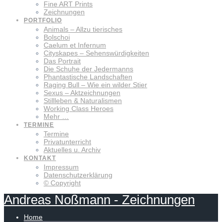
Fine ART Prints
Zeichnungen
PORTFOLIO
Animals – Allzu tierisches
Bolschoi
Caelum et Infernum
Cityskapes – Sehenswürdigkeiten
Das Portrait
Die Schuhe der Jedermanns
Phantastische Landschaften
Raging Bull – Wie ein wilder Stier
Sexus – Aktzeichnungen
Stillleben & Naturalismen
Working Class Heroes
Mehr …
TERMINE
Termine
Privatunterricht
Aktuelles u. Archiv
KONTAKT
Impressum
Datenschutzerklärung
© Copyright
Andreas
Noßmann
-
Zeichnungen
Home