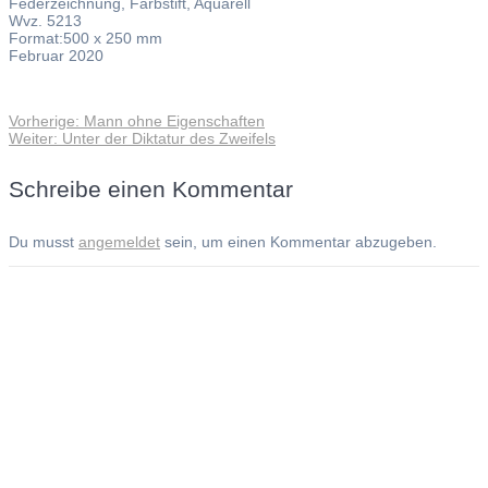
Federzeichnung, Farbstift, Aquarell
Wvz. 5213
Format:500 x 250 mm
Februar 2020
Vorheriger
Vorherige:
Mann ohne Eigenschaften
Beitragsnavigation
Nächster
Beitrag:
Weiter:
Unter der Diktatur des Zweifels
Beitrag:
Schreibe einen Kommentar
Du musst
angemeldet
sein, um einen Kommentar abzugeben.
Andreas Noßmann - Zeichnungen
Seiteninformationen
Impressum
Datenschutzerklärung
© Copyright
Kontakt
© 2026 Andreas Noßmann - Zeichnungen