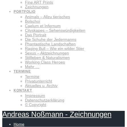
Fine ART Prints
Zeichnungen
PORTFOLIO
Animals – Allzu tierisches
Bolschoi
Caelum et Infernum
Cityskapes – Sehenswürdigkeiten
Das Portrait
Die Schuhe der Jedermanns
Phantastische Landschaften
Raging Bull – Wie ein wilder Stier
Sexus – Aktzeichnungen
Stillleben & Naturalismen
Working Class Heroes
Mehr …
TERMINE
Termine
Privatunterricht
Aktuelles u. Archiv
KONTAKT
Impressum
Datenschutzerklärung
© Copyright
Andreas
Noßmann
-
Zeichnungen
Home