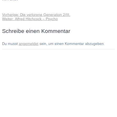
Vorheriger
Vorherige:
Die verlorene Generation 2/III.
Beitragsnavigation
Nächster
Beitrag:
Weiter:
Alfred Hitchcock – Psycho
Beitrag:
Schreibe einen Kommentar
Du musst
angemeldet
sein, um einen Kommentar abzugeben.
Andreas Noßmann - Zeichnungen
Seiteninformationen
Impressum
Datenschutzerklärung
© Copyright
Kontakt
© 2026 Andreas Noßmann - Zeichnungen