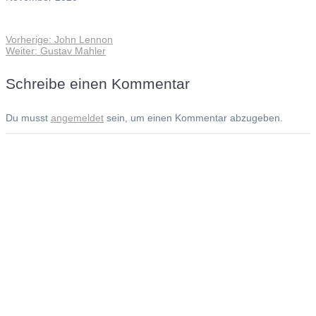
Vorheriger
Vorherige:
John Lennon
Beitragsnavigation
Nächster
Beitrag:
Weiter:
Gustav Mahler
Beitrag:
Schreibe einen Kommentar
Du musst
angemeldet
sein, um einen Kommentar abzugeben.
Andreas Noßmann - Zeichnungen
Seiteninformationen
Impressum
Datenschutzerklärung
© Copyright
Kontakt
© 2026 Andreas Noßmann - Zeichnungen