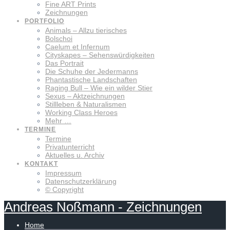
Fine ART Prints
Zeichnungen
PORTFOLIO
Animals – Allzu tierisches
Bolschoi
Caelum et Infernum
Cityskapes – Sehenswürdigkeiten
Das Portrait
Die Schuhe der Jedermanns
Phantastische Landschaften
Raging Bull – Wie ein wilder Stier
Sexus – Aktzeichnungen
Stillleben & Naturalismen
Working Class Heroes
Mehr …
TERMINE
Termine
Privatunterricht
Aktuelles u. Archiv
KONTAKT
Impressum
Datenschutzerklärung
© Copyright
Andreas
Noßmann
-
Zeichnungen
Home