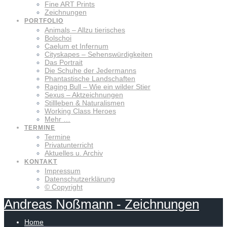
Fine ART Prints
Zeichnungen
PORTFOLIO
Animals – Allzu tierisches
Bolschoi
Caelum et Infernum
Cityskapes – Sehenswürdigkeiten
Das Portrait
Die Schuhe der Jedermanns
Phantastische Landschaften
Raging Bull – Wie ein wilder Stier
Sexus – Aktzeichnungen
Stillleben & Naturalismen
Working Class Heroes
Mehr …
TERMINE
Termine
Privatunterricht
Aktuelles u. Archiv
KONTAKT
Impressum
Datenschutzerklärung
© Copyright
Andreas
Noßmann
-
Zeichnungen
Home