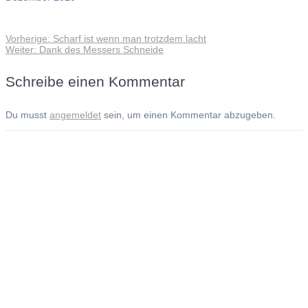
Vorheriger
Vorherige:
Scharf ist wenn man trotzdem lacht
Beitragsnavigation
Nächster
Beitrag:
Weiter:
Dank des Messers Schneide
Beitrag:
Schreibe einen Kommentar
Du musst
angemeldet
sein, um einen Kommentar abzugeben.
Andreas Noßmann - Zeichnungen
Seiteninformationen
Impressum
Datenschutzerklärung
© Copyright
Kontakt
© 2026 Andreas Noßmann - Zeichnungen