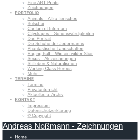
Fine ART Prints
Zeichnungen
PORTFOLIO
Animals – Allzu tierisches
Bolschoi
Caelum et Infernum
Cityskapes – Sehenswürdigkeiten
Das Portrait
Die Schuhe der Jedermanns
Phantastische Landschaften
Raging Bull – Wie ein wilder Stier
Sexus – Aktzeichnungen
Stillleben & Naturalismen
Working Class Heroes
Mehr …
TERMINE
Termine
Privatunterricht
Aktuelles u. Archiv
KONTAKT
Impressum
Datenschutzerklärung
© Copyright
Andreas
Noßmann
-
Zeichnungen
Home