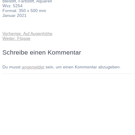
Bleistift, Farbstift, Aquarell
Wvz. 5254
Format: 350 x 500 mm
Januar 2021
Vorheriger
Vorherige:
Auf Augenhöhe
Beitragsnavigation
Nächster
Beitrag:
Weiter:
Flügge
Beitrag:
Schreibe einen Kommentar
Du musst
angemeldet
sein, um einen Kommentar abzugeben.
Andreas Noßmann - Zeichnungen
Seiteninformationen
Impressum
Datenschutzerklärung
© Copyright
Kontakt
© 2026 Andreas Noßmann - Zeichnungen