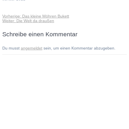
Vorheriger
Vorherige:
Das kleine Möhren Bukett
Beitragsnavigation
Nächster
Beitrag:
Weiter:
Die Welt da draußen
Beitrag:
Schreibe einen Kommentar
Du musst
angemeldet
sein, um einen Kommentar abzugeben.
Andreas Noßmann - Zeichnungen
Seiteninformationen
Impressum
Datenschutzerklärung
© Copyright
Kontakt
© 2026 Andreas Noßmann - Zeichnungen