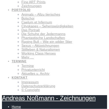
Fine ART Prints
Zeichnungen
PORTFOLIO
Animals – Allzu tierisches
Bolschoi
Caelum et Infernum
Cityskapes – Sehenswürdigkeiten
Das Portrait
Die Schuhe der Jedermanns
Phantastische Landschaften
Raging Bull – Wie ein wilder Stier
Sexus – Aktzeichnungen
Stillleben & Naturalismen
Working Class Heroes
Mehr …
TERMINE
Termine
Privatunterricht
Aktuelles u. Archiv
KONTAKT
Impressum
Datenschutzerklärung
© Copyright
Andreas
Noßmann
-
Zeichnungen
Home