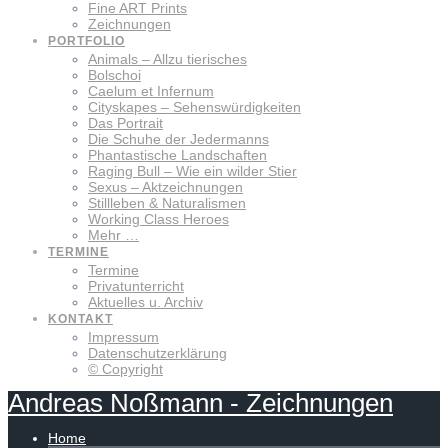
Fine ART Prints
Zeichnungen
PORTFOLIO
Animals – Allzu tierisches
Bolschoi
Caelum et Infernum
Cityskapes – Sehenswürdigkeiten
Das Portrait
Die Schuhe der Jedermanns
Phantastische Landschaften
Raging Bull – Wie ein wilder Stier
Sexus – Aktzeichnungen
Stillleben & Naturalismen
Working Class Heroes
Mehr …
TERMINE
Termine
Privatunterricht
Aktuelles u. Archiv
KONTAKT
Impressum
Datenschutzerklärung
© Copyright
Andreas
Noßmann
-
Zeichnungen
Home