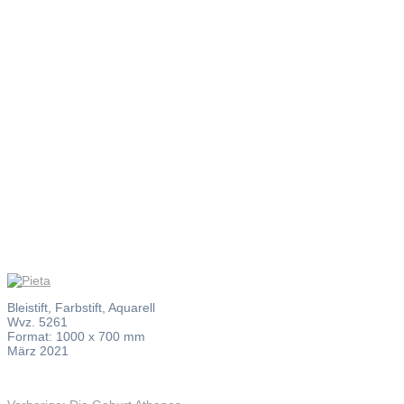
Pieta
Bleistift, Farbstift, Aquarell
Wvz. 5261
Format: 1000 x 700 mm
März 2021
Vorheriger