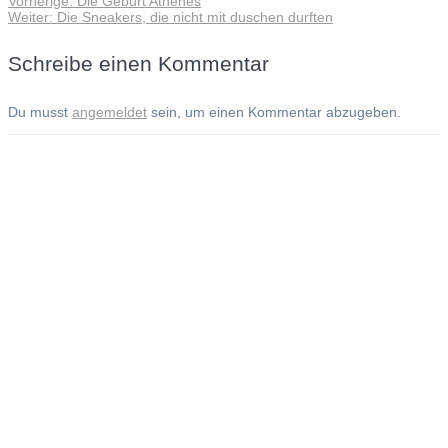
Vorherige:
Die Geburt Athenes
Beitragsnavigation
Nächster
Beitrag:
Weiter:
Die Sneakers, die nicht mit duschen durften
Beitrag:
Schreibe einen Kommentar
Du musst
angemeldet
sein, um einen Kommentar abzugeben.
Andreas Noßmann - Zeichnungen
Seiteninformationen
Impressum
Datenschutzerklärung
© Copyright
Kontakt
© 2026 Andreas Noßmann - Zeichnungen