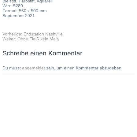
Bleistift, Farbstift, Aquarell
Wvz. 5280
Format: 560 x 500 mm
September 2021
Vorheriger
Vorherige:
Endstation Nashville
Beitragsnavigation
Nächster
Beitrag:
Weiter:
Ohne Fleiß kein Mais
Beitrag:
Schreibe einen Kommentar
Du musst
angemeldet
sein, um einen Kommentar abzugeben.
Andreas Noßmann - Zeichnungen
Seiteninformationen
Impressum
Datenschutzerklärung
© Copyright
Kontakt
© 2026 Andreas Noßmann - Zeichnungen