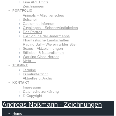
Fine ART Prints
Zeichnungen
PORTFOLIO
Animals – Allzu tierisches
Bolschoi
Caelum et Infernum
Cityskapes – Sehenswürdigkeiten
Das Portrait
Die Schuhe der Jedermanns
Phantastische Landschaften
Raging Bull – Wie ein wilder Stier
Sexus – Aktzeichnungen
Stillleben & Naturalismen
Working Class Heroes
Mehr …
TERMINE
Termine
Privatunterricht
Aktuelles u. Archiv
KONTAKT
Impressum
Datenschutzerklärung
© Copyright
Andreas
Noßmann
-
Zeichnungen
Home