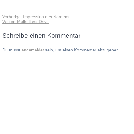
Vorheriger
Vorherige:
Impression des Nordens
Beitragsnavigation
Nächster
Beitrag:
Weiter:
Mulholland Drive
Beitrag:
Schreibe einen Kommentar
Du musst
angemeldet
sein, um einen Kommentar abzugeben.
Andreas Noßmann - Zeichnungen
Seiteninformationen
Impressum
Datenschutzerklärung
© Copyright
Kontakt
© 2026 Andreas Noßmann - Zeichnungen