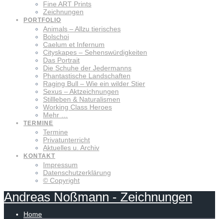
Fine ART Prints
Zeichnungen
PORTFOLIO
Animals – Allzu tierisches
Bolschoi
Caelum et Infernum
Cityskapes – Sehenswürdigkeiten
Das Portrait
Die Schuhe der Jedermanns
Phantastische Landschaften
Raging Bull – Wie ein wilder Stier
Sexus – Aktzeichnungen
Stillleben & Naturalismen
Working Class Heroes
Mehr …
TERMINE
Termine
Privatunterricht
Aktuelles u. Archiv
KONTAKT
Impressum
Datenschutzerklärung
© Copyright
Andreas
Noßmann
-
Zeichnungen
Home