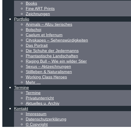
Books
Fine ART Prints
Zeichnungen
Portfolio
Animals – Allzu tierisches
Bolschoi
Caelum et Infernum
Cityskapes – Sehenswürdigkeiten
Das Portrait
Die Schuhe der Jedermanns
Phantastische Landschaften
Raging Bull – Wie ein wilder Stier
Sexus – Aktzeichnungen
Stillleben & Naturalismen
Working Class Heroes
Mehr …
Termine
Termine
Privatunterricht
Aktuelles u. Archiv
Kontakt
Impressum
Datenschutzerklärung
© Copyright