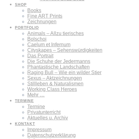
SHOP
Books
Fine ART Prints
Zeichnungen
PORTFOLIO
Animals – Allzu tierisches
Bolschoi
Caelum et Infernum
Cityskapes – Sehenswürdigkeiten
Das Portrait
Die Schuhe der Jedermanns
Phantastische Landschaften
Raging Bull – Wie ein wilder Stier
Sexus – Aktzeichnungen
Stillleben & Naturalismen
Working Class Heroes
Mehr …
TERMINE
Termine
Privatunterricht
Aktuelles u. Archiv
KONTAKT
Impressum
Datenschutzerklärung