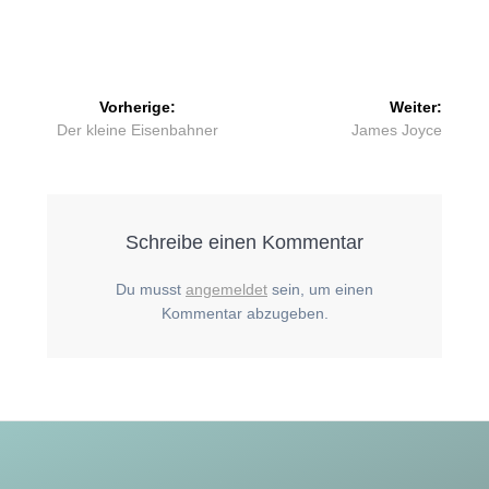
Beitragsnavigation
Vorherige:
Weiter:
Vorheriger
Nächster
Der kleine Eisenbahner
James Joyce
Beitrag:
Beitrag:
Schreibe einen Kommentar
Du musst
angemeldet
sein, um einen
Kommentar abzugeben.