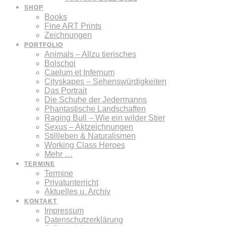
SHOP
Books
Fine ART Prints
Zeichnungen
PORTFOLIO
Animals – Allzu tierisches
Bolschoi
Caelum et Infernum
Cityskapes – Sehenswürdigkeiten
Das Portrait
Die Schuhe der Jedermanns
Phantastische Landschaften
Raging Bull – Wie ein wilder Stier
Sexus – Aktzeichnungen
Stillleben & Naturalismen
Working Class Heroes
Mehr …
TERMINE
Termine
Privatunterricht
Aktuelles u. Archiv
KONTAKT
Impressum
Datenschutzerklärung