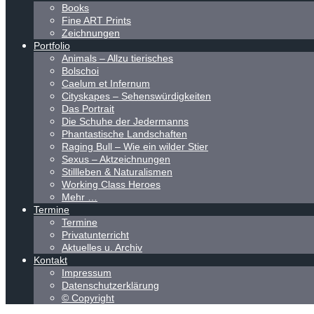
Books
Fine ART Prints
Zeichnungen
Portfolio
Animals – Allzu tierisches
Bolschoi
Caelum et Infernum
Cityskapes – Sehenswürdigkeiten
Das Portrait
Die Schuhe der Jedermanns
Phantastische Landschaften
Raging Bull – Wie ein wilder Stier
Sexus – Aktzeichnungen
Stillleben & Naturalismen
Working Class Heroes
Mehr …
Termine
Termine
Privatunterricht
Aktuelles u. Archiv
Kontakt
Impressum
Datenschutzerklärung
© Copyright