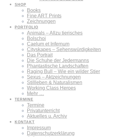
SHOP
Books
Fine ART Prints
Zeichnungen
PORTFOLIO
Animals – Allzu tierisches
Bolschoi
Caelum et Infernum
Cityskapes – Sehenswürdigkeiten
Das Portrait
Die Schuhe der Jedermanns
Phantastische Landschaften
Raging Bull – Wie ein wilder Stier
Sexus – Aktzeichnungen
Stillleben & Naturalismen
Working Class Heroes
Mehr …
TERMINE
Termine
Privatunterricht
Aktuelles u. Archiv
KONTAKT
Impressum
Datenschutzerklärung