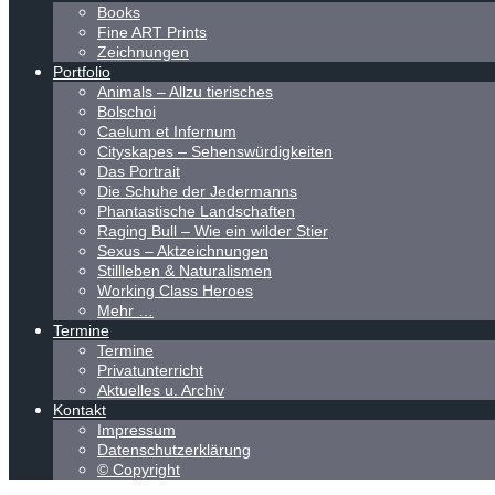
Books
Fine ART Prints
Zeichnungen
Portfolio
Animals – Allzu tierisches
Bolschoi
Caelum et Infernum
Cityskapes – Sehenswürdigkeiten
Das Portrait
Die Schuhe der Jedermanns
Phantastische Landschaften
Raging Bull – Wie ein wilder Stier
Sexus – Aktzeichnungen
Stillleben & Naturalismen
Working Class Heroes
Mehr …
Termine
Termine
Privatunterricht
Aktuelles u. Archiv
Kontakt
Impressum
Datenschutzerklärung
© Copyright