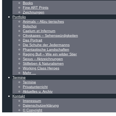
Books
Fine ART Prints
Zeichnungen
Portfolio
Animals – Allzu tierisches
Bolschoi
Caelum et Infernum
Cityskapes – Sehenswürdigkeiten
Das Portrait
Die Schuhe der Jedermanns
Phantastische Landschaften
Raging Bull – Wie ein wilder Stier
Sexus – Aktzeichnungen
Stillleben & Naturalismen
Working Class Heroes
Mehr …
Termine
Termine
Privatunterricht
Aktuelles u. Archiv
Kontakt
Impressum
Datenschutzerklärung
© Copyright