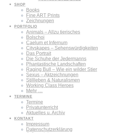
SHOP
Books
Fine ART Prints
Zeichnungen
PORTFOLIO
Animals – Allzu tierisches
Bolschoi
Caelum et Infernum
Cityskapes – Sehenswürdigkeiten
Das Portrait
Die Schuhe der Jedermanns
Phantastische Landschaften
Raging Bull – Wie ein wilder Stier
Sexus – Aktzeichnungen
Stillleben & Naturalismen
Working Class Heroes
Mehr …
TERMINE
Termine
Privatunterricht
Aktuelles u. Archiv
KONTAKT
Impressum
Datenschutzerklärung