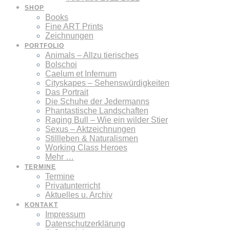
SHOP
Books
Fine ART Prints
Zeichnungen
PORTFOLIO
Animals – Allzu tierisches
Bolschoi
Caelum et Infernum
Cityskapes – Sehenswürdigkeiten
Das Portrait
Die Schuhe der Jedermanns
Phantastische Landschaften
Raging Bull – Wie ein wilder Stier
Sexus – Aktzeichnungen
Stillleben & Naturalismen
Working Class Heroes
Mehr …
TERMINE
Termine
Privatunterricht
Aktuelles u. Archiv
KONTAKT
Impressum
Datenschutzerklärung