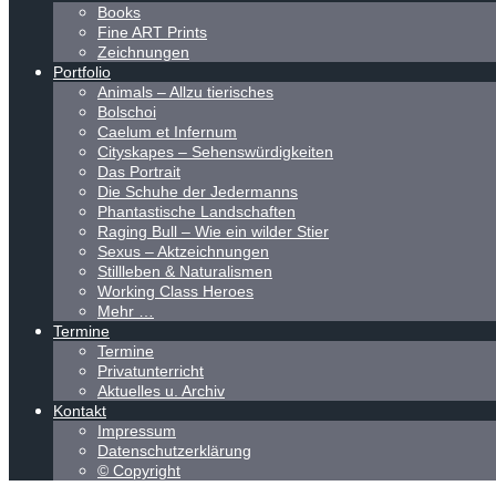
Books
Fine ART Prints
Zeichnungen
Portfolio
Animals – Allzu tierisches
Bolschoi
Caelum et Infernum
Cityskapes – Sehenswürdigkeiten
Das Portrait
Die Schuhe der Jedermanns
Phantastische Landschaften
Raging Bull – Wie ein wilder Stier
Sexus – Aktzeichnungen
Stillleben & Naturalismen
Working Class Heroes
Mehr …
Termine
Termine
Privatunterricht
Aktuelles u. Archiv
Kontakt
Impressum
Datenschutzerklärung
© Copyright