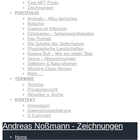
Fine ART Prints
Zeichnungen
PORTFOLIO
Animals – Allzu tierisches
Bolschoi
Caelum et Infernum
Cityskapes – Sehenswürdigkeiten
Das Portrait
Die Schuhe der Jedermanns
Phantastische Landschaften
Raging Bull – Wie ein wilder Stier
Sexus – Aktzeichnungen
Stillleben & Naturalismen
Working Class Heroes
Mehr …
TERMINE
Termine
Privatunterricht
Aktuelles u. Archiv
KONTAKT
Impressum
Datenschutzerklärung
© Copyright
Andreas
Noßmann
-
Zeichnungen
Home