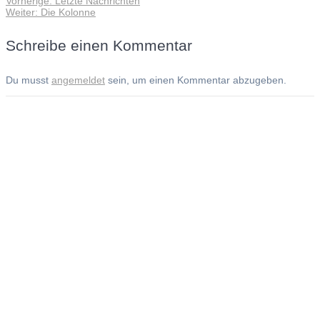
Vorherige:
Letzte Nachrichten
Beitragsnavigation
Nächster
Beitrag:
Weiter:
Die Kolonne
Beitrag:
Schreibe einen Kommentar
Du musst
angemeldet
sein, um einen Kommentar abzugeben.
Andreas Noßmann - Zeichnungen
Seiteninformationen
Impressum
Datenschutzerklärung
© Copyright
Kontakt
© 2026 Andreas Noßmann - Zeichnungen