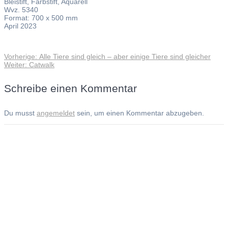
Bleistift, Farbstift, Aquarell
Wvz. 5340
Format: 700 x 500 mm
April 2023
Vorheriger
Vorherige:
Alle Tiere sind gleich – aber einige Tiere sind gleicher
Beitragsnavigation
Nächster
Beitrag:
Weiter:
Catwalk
Beitrag:
Schreibe einen Kommentar
Du musst
angemeldet
sein, um einen Kommentar abzugeben.
Andreas Noßmann - Zeichnungen
Seiteninformationen
Impressum
Datenschutzerklärung
© Copyright
Kontakt
© 2026 Andreas Noßmann - Zeichnungen