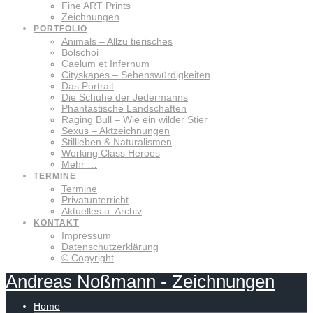
Fine ART Prints
Zeichnungen
PORTFOLIO
Animals – Allzu tierisches
Bolschoi
Caelum et Infernum
Cityskapes – Sehenswürdigkeiten
Das Portrait
Die Schuhe der Jedermanns
Phantastische Landschaften
Raging Bull – Wie ein wilder Stier
Sexus – Aktzeichnungen
Stillleben & Naturalismen
Working Class Heroes
Mehr …
TERMINE
Termine
Privatunterricht
Aktuelles u. Archiv
KONTAKT
Impressum
Datenschutzerklärung
© Copyright
Andreas
Noßmann
-
Zeichnungen
Home