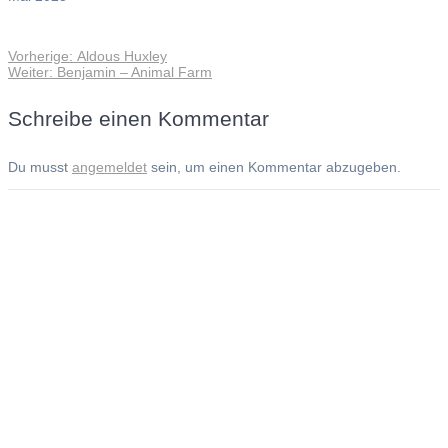
Vorheriger
Vorherige:
Aldous Huxley
Beitragsnavigation
Nächster
Beitrag:
Weiter:
Benjamin – Animal Farm
Beitrag:
Schreibe einen Kommentar
Du musst
angemeldet
sein, um einen Kommentar abzugeben.
Andreas Noßmann - Zeichnungen
Seiteninformationen
Impressum
Datenschutzerklärung
© Copyright
Kontakt
© 2026 Andreas Noßmann - Zeichnungen