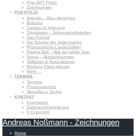
Fine ART Prints
Zeichnungen
PORTFOLIO
Animals – Allzu tierisches
Bolschoi
Caelum et Infernum
Cityskapes – Sehenswürdigkeiten
Das Portrait
Die Schuhe der Jedermanns
Phantastische Landschaften
Raging Bull – Wie ein wilder Stier
Sexus – Aktzeichnungen
Stillleben & Naturalismen
Working Class Heroes
Mehr …
TERMINE
Termine
Privatunterricht
Aktuelles u. Archiv
KONTAKT
Impressum
Datenschutzerklärung
© Copyright
Andreas
Noßmann
-
Zeichnungen
Home