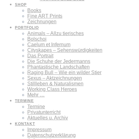
SHOP
Books
Fine ART Prints
Zeichnungen
PORTFOLIO
Animals – Allzu tierisches
Bolschoi
Caelum et Infernum
Cityskapes – Sehenswürdigkeiten
Das Portrait
Die Schuhe der Jedermanns
Phantastische Landschaften
Raging Bull – Wie ein wilder Stier
Sexus – Aktzeichnungen
Stillleben & Naturalismen
Working Class Heroes
Mehr …
TERMINE
Termine
Privatunterricht
Aktuelles u. Archiv
KONTAKT
Impressum
Datenschutzerklärung