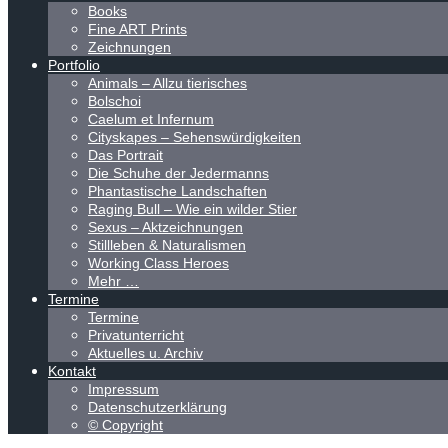
Books
Fine ART Prints
Zeichnungen
Portfolio
Animals – Allzu tierisches
Bolschoi
Caelum et Infernum
Cityskapes – Sehenswürdigkeiten
Das Portrait
Die Schuhe der Jedermanns
Phantastische Landschaften
Raging Bull – Wie ein wilder Stier
Sexus – Aktzeichnungen
Stillleben & Naturalismen
Working Class Heroes
Mehr …
Termine
Termine
Privatunterricht
Aktuelles u. Archiv
Kontakt
Impressum
Datenschutzerklärung
© Copyright