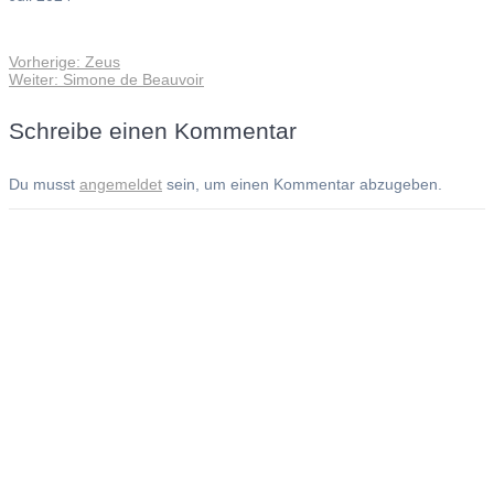
Vorheriger
Vorherige:
Zeus
Beitragsnavigation
Nächster
Beitrag:
Weiter:
Simone de Beauvoir
Beitrag:
Schreibe einen Kommentar
Du musst
angemeldet
sein, um einen Kommentar abzugeben.
Andreas Noßmann - Zeichnungen
Seiteninformationen
Impressum
Datenschutzerklärung
© Copyright
Kontakt
© 2026 Andreas Noßmann - Zeichnungen