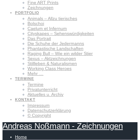
Fine ART Prints
Zeichnungen
PORTFOLIO
Animals – Allzu tierisches
Bolschoi
Caelum et Infernum
Cityskapes – Sehenswürdigkeiten
Das Portrait
Die Schuhe der Jedermanns
Phantastische Landschaften
Raging Bull – Wie ein wilder Stier
Sexus – Aktzeichnungen
Stillleben & Naturalismen
Working Class Heroes
Mehr …
TERMINE
Termine
Privatunterricht
Aktuelles u. Archiv
KONTAKT
Impressum
Datenschutzerklärung
© Copyright
Andreas
Noßmann
-
Zeichnungen
Home