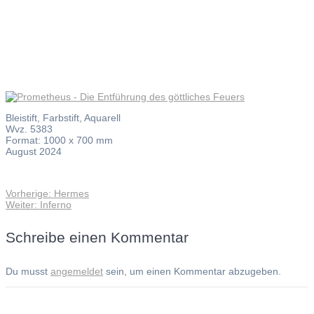
Feuers
Bleistift, Farbstift, Aquarell
Wvz. 5383
Format: 1000 x 700 mm
August 2024
Vorheriger
Vorherige:
Hermes
Beitragsnavigation
Nächster
Beitrag:
Weiter:
Inferno
Beitrag:
Schreibe einen Kommentar
Du musst
angemeldet
sein, um einen Kommentar abzugeben.
Andreas Noßmann - Zeichnungen