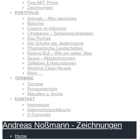
Fine ART Prints
Zeichnungen
PORTFOLIO
Animals – Allzu tierisches
Bolschoi
Caelum et Infernum
Cityskapes – Sehenswürdigkeiten
Das Portrait
Die Schuhe der Jedermanns
Phantastische Landschaften
Raging Bull – Wie ein wilder Stier
Sexus – Aktzeichnungen
Stillleben & Naturalismen
Working Class Heroes
Mehr …
TERMINE
Termine
Privatunterricht
Aktuelles u. Archiv
KONTAKT
Impressum
Datenschutzerklärung
© Copyright
Andreas
Noßmann
-
Zeichnungen
Home