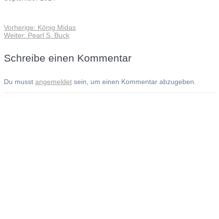
Vorheriger
Vorherige:
König Midas
Beitragsnavigation
Nächster
Beitrag:
Weiter:
Pearl S. Buck
Beitrag:
Schreibe einen Kommentar
Du musst
angemeldet
sein, um einen Kommentar abzugeben.
Andreas Noßmann - Zeichnungen
Seiteninformationen
Impressum
Datenschutzerklärung
© Copyright
Kontakt
© 2026 Andreas Noßmann - Zeichnungen