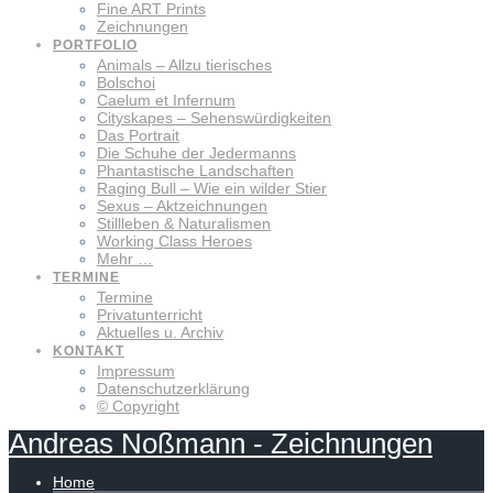
Fine ART Prints
Zeichnungen
PORTFOLIO
Animals – Allzu tierisches
Bolschoi
Caelum et Infernum
Cityskapes – Sehenswürdigkeiten
Das Portrait
Die Schuhe der Jedermanns
Phantastische Landschaften
Raging Bull – Wie ein wilder Stier
Sexus – Aktzeichnungen
Stillleben & Naturalismen
Working Class Heroes
Mehr …
TERMINE
Termine
Privatunterricht
Aktuelles u. Archiv
KONTAKT
Impressum
Datenschutzerklärung
© Copyright
Andreas
Noßmann
-
Zeichnungen
Home