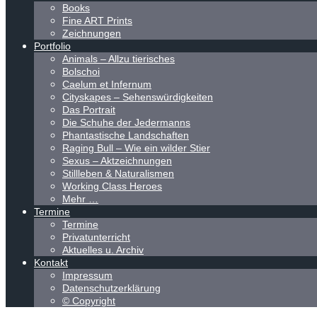
Books
Fine ART Prints
Zeichnungen
Portfolio
Animals – Allzu tierisches
Bolschoi
Caelum et Infernum
Cityskapes – Sehenswürdigkeiten
Das Portrait
Die Schuhe der Jedermanns
Phantastische Landschaften
Raging Bull – Wie ein wilder Stier
Sexus – Aktzeichnungen
Stillleben & Naturalismen
Working Class Heroes
Mehr …
Termine
Termine
Privatunterricht
Aktuelles u. Archiv
Kontakt
Impressum
Datenschutzerklärung
© Copyright