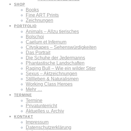
SHOP
Books
Fine ART Prints
Zeichnungen
PORTFOLIO
Animals – Allzu tierisches
Bolschoi
Caelum et Infernum
Cityskapes – Sehenswürdigkeiten
Das Portrait
Die Schuhe der Jedermanns
Phantastische Landschaften
Raging Bull – Wie ein wilder Stier
Sexus – Aktzeichnungen
Stillleben & Naturalismen
Working Class Heroes
Mehr …
TERMINE
Termine
Privatunterricht
Aktuelles u. Archiv
KONTAKT
Impressum
Datenschutzerklärung