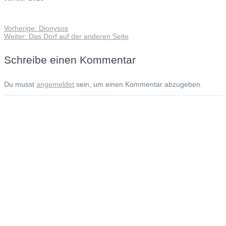
Vorheriger
Vorherige:
Dionysos
Beitragsnavigation
Nächster
Beitrag:
Weiter:
Das Dorf auf der anderen Seite
Beitrag:
Schreibe einen Kommentar
Du musst
angemeldet
sein, um einen Kommentar abzugeben.
Andreas Noßmann - Zeichnungen
Seiteninformationen
Impressum
Datenschutzerklärung
© Copyright
Kontakt
© 2026 Andreas Noßmann - Zeichnungen