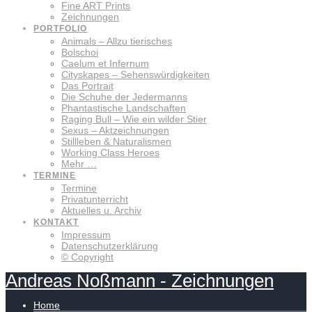
Fine ART Prints
Zeichnungen
PORTFOLIO
Animals – Allzu tierisches
Bolschoi
Caelum et Infernum
Cityskapes – Sehenswürdigkeiten
Das Portrait
Die Schuhe der Jedermanns
Phantastische Landschaften
Raging Bull – Wie ein wilder Stier
Sexus – Aktzeichnungen
Stillleben & Naturalismen
Working Class Heroes
Mehr …
TERMINE
Termine
Privatunterricht
Aktuelles u. Archiv
KONTAKT
Impressum
Datenschutzerklärung
© Copyright
Andreas
Noßmann
-
Zeichnungen
Home