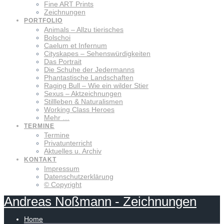
Fine ART Prints
Zeichnungen
PORTFOLIO
Animals – Allzu tierisches
Bolschoi
Caelum et Infernum
Cityskapes – Sehenswürdigkeiten
Das Portrait
Die Schuhe der Jedermanns
Phantastische Landschaften
Raging Bull – Wie ein wilder Stier
Sexus – Aktzeichnungen
Stillleben & Naturalismen
Working Class Heroes
Mehr …
TERMINE
Termine
Privatunterricht
Aktuelles u. Archiv
KONTAKT
Impressum
Datenschutzerklärung
© Copyright
Andreas
Noßmann
-
Zeichnungen
Home