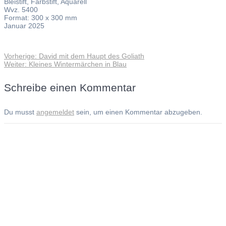
Bleistift, Farbstift, Aquarell
Wvz. 5400
Format: 300 x 300 mm
Januar 2025
Vorheriger
Vorherige:
David mit dem Haupt des Goliath
Beitragsnavigation
Nächster
Beitrag:
Weiter:
Kleines Wintermärchen in Blau
Beitrag:
Schreibe einen Kommentar
Du musst
angemeldet
sein, um einen Kommentar abzugeben.
Andreas Noßmann - Zeichnungen
Seiteninformationen
Impressum
Datenschutzerklärung
© Copyright
Kontakt
© 2026 Andreas Noßmann - Zeichnungen