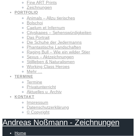
Fine ART Prints
Zeichnungen
PORTFOLIO
Animals – Allzu tierisches
Bolschoi
Caelum et Infernum
Cityskapes – Sehenswürdigkeiten
Das Portrait
Die Schuhe der Jedermanns
Phantastische Landschaften
Raging Bull – Wie ein wilder Stier
Sexus – Aktzeichnungen
Stillleben & Naturalismen
Working Class Heroes
Mehr …
TERMINE
Termine
Privatunterricht
Aktuelles u. Archiv
KONTAKT
Impressum
Datenschutzerklärung
© Copyright
Andreas
Noßmann
-
Zeichnungen
Home