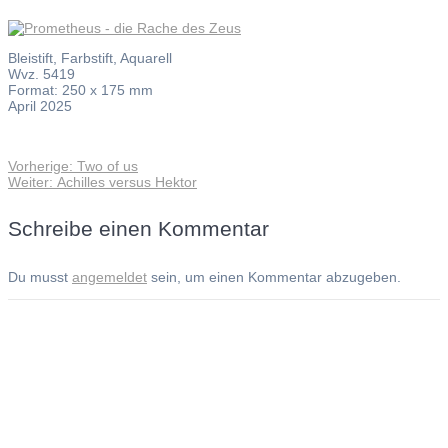
Bleistift, Farbstift, Aquarell
Wvz. 5419
Format: 250 x 175 mm
April 2025
Vorheriger
Vorherige:
Two of us
Beitragsnavigation
Nächster
Beitrag:
Weiter:
Achilles versus Hektor
Beitrag:
Schreibe einen Kommentar
Du musst
angemeldet
sein, um einen Kommentar abzugeben.
Andreas Noßmann - Zeichnungen
Seiteninformationen
Impressum
Datenschutzerklärung
© Copyright