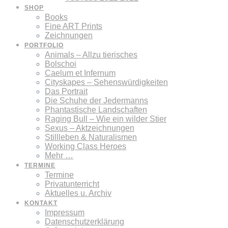
SHOP
Books
Fine ART Prints
Zeichnungen
PORTFOLIO
Animals – Allzu tierisches
Bolschoi
Caelum et Infernum
Cityskapes – Sehenswürdigkeiten
Das Portrait
Die Schuhe der Jedermanns
Phantastische Landschaften
Raging Bull – Wie ein wilder Stier
Sexus – Aktzeichnungen
Stillleben & Naturalismen
Working Class Heroes
Mehr …
TERMINE
Termine
Privatunterricht
Aktuelles u. Archiv
KONTAKT
Impressum
Datenschutzerklärung