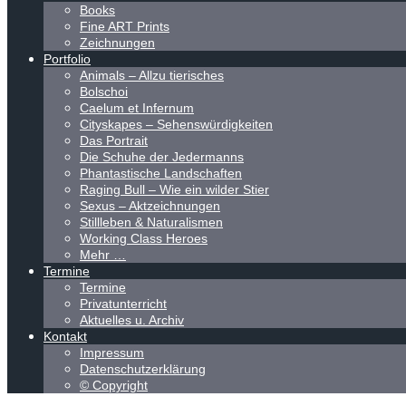
Books
Fine ART Prints
Zeichnungen
Portfolio
Animals – Allzu tierisches
Bolschoi
Caelum et Infernum
Cityskapes – Sehenswürdigkeiten
Das Portrait
Die Schuhe der Jedermanns
Phantastische Landschaften
Raging Bull – Wie ein wilder Stier
Sexus – Aktzeichnungen
Stillleben & Naturalismen
Working Class Heroes
Mehr …
Termine
Termine
Privatunterricht
Aktuelles u. Archiv
Kontakt
Impressum
Datenschutzerklärung
© Copyright