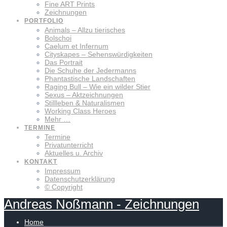
Fine ART Prints
Zeichnungen
PORTFOLIO
Animals – Allzu tierisches
Bolschoi
Caelum et Infernum
Cityskapes – Sehenswürdigkeiten
Das Portrait
Die Schuhe der Jedermanns
Phantastische Landschaften
Raging Bull – Wie ein wilder Stier
Sexus – Aktzeichnungen
Stillleben & Naturalismen
Working Class Heroes
Mehr …
TERMINE
Termine
Privatunterricht
Aktuelles u. Archiv
KONTAKT
Impressum
Datenschutzerklärung
© Copyright
Andreas
Noßmann
-
Zeichnungen
Home