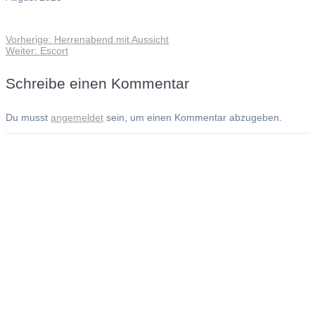
Vorheriger
Vorherige:
Herrenabend mit Aussicht
Beitragsnavigation
Nächster
Beitrag:
Weiter:
Escort
Beitrag:
Schreibe einen Kommentar
Du musst
angemeldet
sein, um einen Kommentar abzugeben.
Andreas Noßmann - Zeichnungen
Seiteninformationen
Impressum
Datenschutzerklärung
© Copyright
Kontakt
© 2026 Andreas Noßmann - Zeichnungen