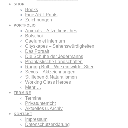
SHOP
Books
Fine ART Prints
Zeichnungen
PORTFOLIO
Animals – Allzu tierisches
Bolschoi
Caelum et Infernum
Cityskapes – Sehenswürdigkeiten
Das Portrait
Die Schuhe der Jedermanns
Phantastische Landschaften
Raging Bull – Wie ein wilder Stier
Sexus – Aktzeichnungen
Stillleben & Naturalismen
Working Class Heroes
Mehr …
TERMINE
Termine
Privatunterricht
Aktuelles u. Archiv
KONTAKT
Impressum
Datenschutzerklärung