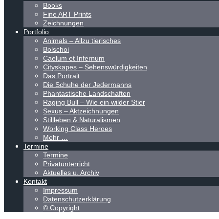
Books
Fine ART Prints
Zeichnungen
Portfolio
Animals – Allzu tierisches
Bolschoi
Caelum et Infernum
Cityskapes – Sehenswürdigkeiten
Das Portrait
Die Schuhe der Jedermanns
Phantastische Landschaften
Raging Bull – Wie ein wilder Stier
Sexus – Aktzeichnungen
Stillleben & Naturalismen
Working Class Heroes
Mehr …
Termine
Termine
Privatunterricht
Aktuelles u. Archiv
Kontakt
Impressum
Datenschutzerklärung
© Copyright