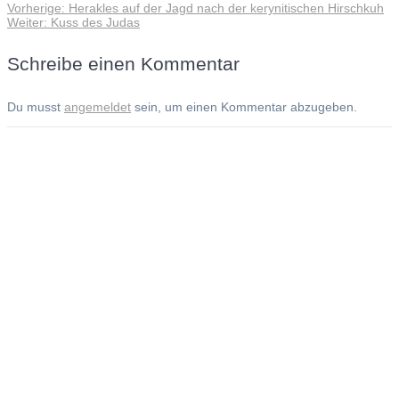
Vorheriger
Vorherige:
Herakles auf der Jagd nach der kerynitischen Hirschkuh
Beitragsnavigation
Nächster
Beitrag:
Weiter:
Kuss des Judas
Beitrag:
Schreibe einen Kommentar
Du musst
angemeldet
sein, um einen Kommentar abzugeben.
Andreas Noßmann - Zeichnungen
Seiteninformationen
Impressum
Datenschutzerklärung
© Copyright
Kontakt
© 2026 Andreas Noßmann - Zeichnungen