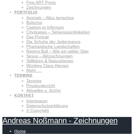
Fine ART Prints
Zeichnungen
PORTFOLIO
Animals – Allzu tierisches
Bolschoi
Caelum et Infernum
Cityskapes – Sehenswürdigkeiten
Das Portrait
Die Schuhe der Jedermanns
Phantastische Landschaften
Raging Bull – Wie ein wilder Stier
Sexus – Aktzeichnungen
Stillleben & Naturalismen
Working Class Heroes
Mehr …
TERMINE
Termine
Privatunterricht
Aktuelles u. Archiv
KONTAKT
Impressum
Datenschutzerklärung
© Copyright
Andreas
Noßmann
-
Zeichnungen
Home