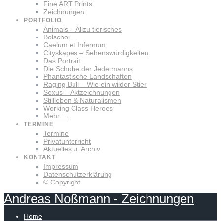
Fine ART Prints
Zeichnungen
PORTFOLIO
Animals – Allzu tierisches
Bolschoi
Caelum et Infernum
Cityskapes – Sehenswürdigkeiten
Das Portrait
Die Schuhe der Jedermanns
Phantastische Landschaften
Raging Bull – Wie ein wilder Stier
Sexus – Aktzeichnungen
Stillleben & Naturalismen
Working Class Heroes
Mehr …
TERMINE
Termine
Privatunterricht
Aktuelles u. Archiv
KONTAKT
Impressum
Datenschutzerklärung
© Copyright
Andreas
Noßmann
-
Zeichnungen
Home