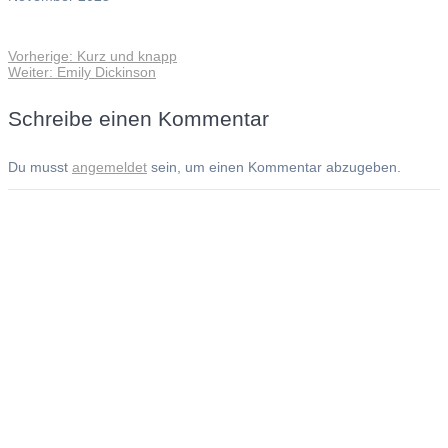
Vorheriger
Vorherige:
Kurz und knapp
Beitragsnavigation
Nächster
Beitrag:
Weiter:
Emily Dickinson
Beitrag:
Schreibe einen Kommentar
Du musst
angemeldet
sein, um einen Kommentar abzugeben.
Andreas Noßmann - Zeichnungen
Seiteninformationen
Impressum
Datenschutzerklärung
© Copyright
Kontakt
© 2026 Andreas Noßmann - Zeichnungen