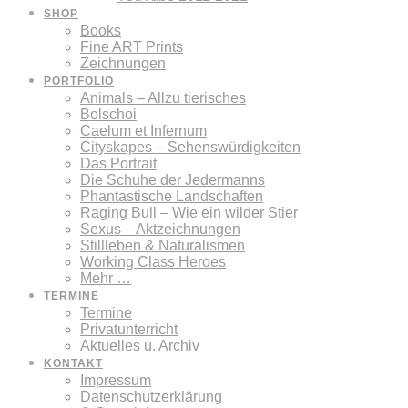
SHOP
Books
Fine ART Prints
Zeichnungen
PORTFOLIO
Animals – Allzu tierisches
Bolschoi
Caelum et Infernum
Cityskapes – Sehenswürdigkeiten
Das Portrait
Die Schuhe der Jedermanns
Phantastische Landschaften
Raging Bull – Wie ein wilder Stier
Sexus – Aktzeichnungen
Stillleben & Naturalismen
Working Class Heroes
Mehr …
TERMINE
Termine
Privatunterricht
Aktuelles u. Archiv
KONTAKT
Impressum
Datenschutzerklärung