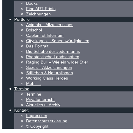
Books
Fine ART Prints
Zeichnungen
Portfolio
Animals – Allzu tierisches
Bolschoi
Caelum et Infernum
Cityskapes – Sehenswürdigkeiten
Das Portrait
Die Schuhe der Jedermanns
Phantastische Landschaften
Raging Bull – Wie ein wilder Stier
Sexus – Aktzeichnungen
Stillleben & Naturalismen
Working Class Heroes
Mehr …
Termine
Termine
Privatunterricht
Aktuelles u. Archiv
Kontakt
Impressum
Datenschutzerklärung
© Copyright