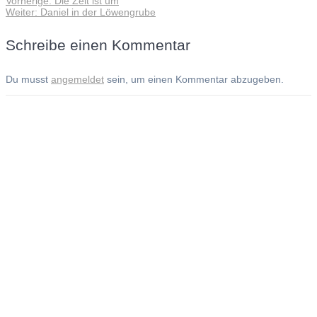
Vorherige:
Die Zeit ist um
Beitragsnavigation
Nächster
Beitrag:
Weiter:
Daniel in der Löwengrube
Beitrag:
Schreibe einen Kommentar
Du musst
angemeldet
sein, um einen Kommentar abzugeben.
Andreas Noßmann - Zeichnungen
Seiteninformationen
Impressum
Datenschutzerklärung
© Copyright
Kontakt
© 2026 Andreas Noßmann - Zeichnungen