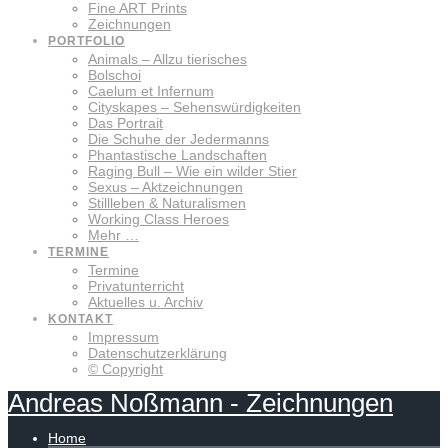
Fine ART Prints
Zeichnungen
PORTFOLIO
Animals – Allzu tierisches
Bolschoi
Caelum et Infernum
Cityskapes – Sehenswürdigkeiten
Das Portrait
Die Schuhe der Jedermanns
Phantastische Landschaften
Raging Bull – Wie ein wilder Stier
Sexus – Aktzeichnungen
Stillleben & Naturalismen
Working Class Heroes
Mehr …
TERMINE
Termine
Privatunterricht
Aktuelles u. Archiv
KONTAKT
Impressum
Datenschutzerklärung
© Copyright
Andreas
Noßmann
-
Zeichnungen
Home