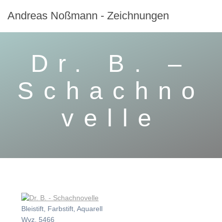
Zum
Andreas
Noßmann
-
Zeichnungen
Inhalt
springen
Dr. B. –
Schachno
velle
Bleistift, Farbstift, Aquarell
Wvz. 5466