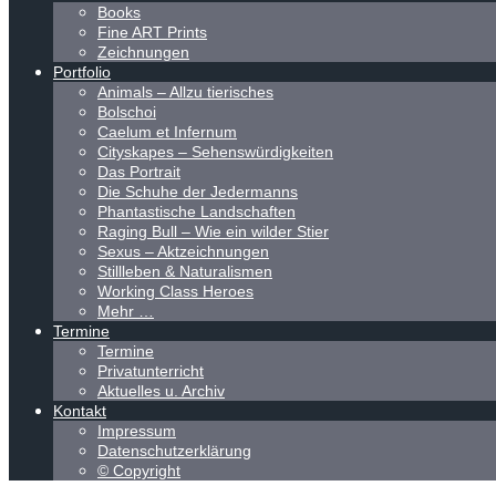
Books
Fine ART Prints
Zeichnungen
Portfolio
Animals – Allzu tierisches
Bolschoi
Caelum et Infernum
Cityskapes – Sehenswürdigkeiten
Das Portrait
Die Schuhe der Jedermanns
Phantastische Landschaften
Raging Bull – Wie ein wilder Stier
Sexus – Aktzeichnungen
Stillleben & Naturalismen
Working Class Heroes
Mehr …
Termine
Termine
Privatunterricht
Aktuelles u. Archiv
Kontakt
Impressum
Datenschutzerklärung
© Copyright