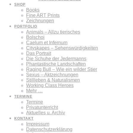
SHOP
Books
Fine ART Prints
Zeichnungen
PORTFOLIO
Animals – Allzu tierisches
Bolschoi
Caelum et Infernum
Cityskapes – Sehenswürdigkeiten
Das Portrait
Die Schuhe der Jedermanns
Phantastische Landschaften
Raging Bull – Wie ein wilder Stier
Sexus – Aktzeichnungen
Stillleben & Naturalismen
Working Class Heroes
Mehr …
TERMINE
Termine
Privatunterricht
Aktuelles u. Archiv
KONTAKT
Impressum
Datenschutzerklärung