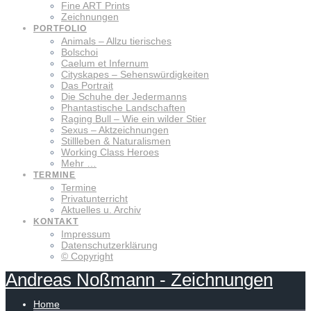
Fine ART Prints
Zeichnungen
PORTFOLIO
Animals – Allzu tierisches
Bolschoi
Caelum et Infernum
Cityskapes – Sehenswürdigkeiten
Das Portrait
Die Schuhe der Jedermanns
Phantastische Landschaften
Raging Bull – Wie ein wilder Stier
Sexus – Aktzeichnungen
Stillleben & Naturalismen
Working Class Heroes
Mehr …
TERMINE
Termine
Privatunterricht
Aktuelles u. Archiv
KONTAKT
Impressum
Datenschutzerklärung
© Copyright
Andreas
Noßmann
-
Zeichnungen
Home