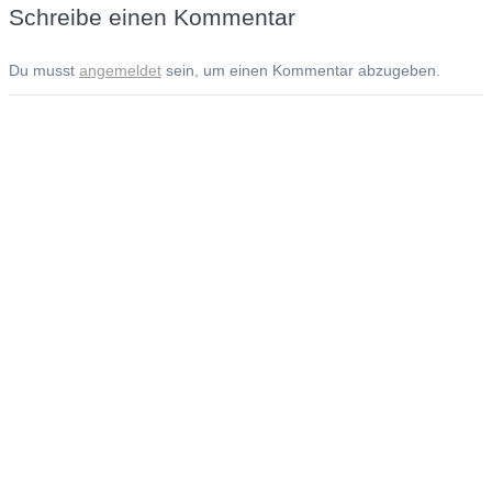
Schreibe einen Kommentar
Du musst
angemeldet
sein, um einen Kommentar abzugeben.
Andreas Noßmann - Zeichnungen
Seiteninformationen
Impressum
Datenschutzerklärung
© Copyright
Kontakt
© 2026 Andreas Noßmann - Zeichnungen
Seminare: