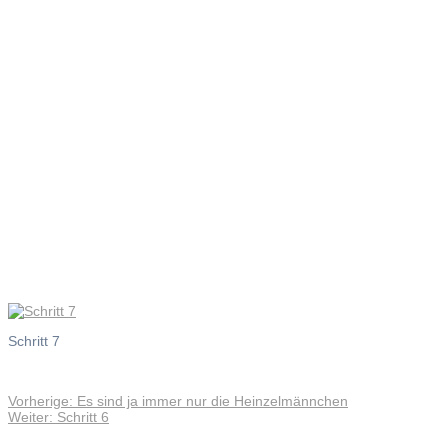
Schritt 7
Schritt 7
Vorheriger
Vorherige:
Es sind ja immer nur die Heinzelmännchen
Beitragsnavigation
Nächster
Beitrag:
Weiter:
Schritt 6
Beitrag: