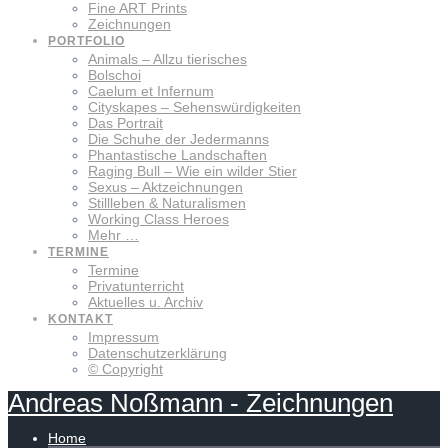
Fine ART Prints
Zeichnungen
PORTFOLIO
Animals – Allzu tierisches
Bolschoi
Caelum et Infernum
Cityskapes – Sehenswürdigkeiten
Das Portrait
Die Schuhe der Jedermanns
Phantastische Landschaften
Raging Bull – Wie ein wilder Stier
Sexus – Aktzeichnungen
Stillleben & Naturalismen
Working Class Heroes
Mehr …
TERMINE
Termine
Privatunterricht
Aktuelles u. Archiv
KONTAKT
Impressum
Datenschutzerklärung
© Copyright
Andreas
Noßmann
-
Zeichnungen
Home