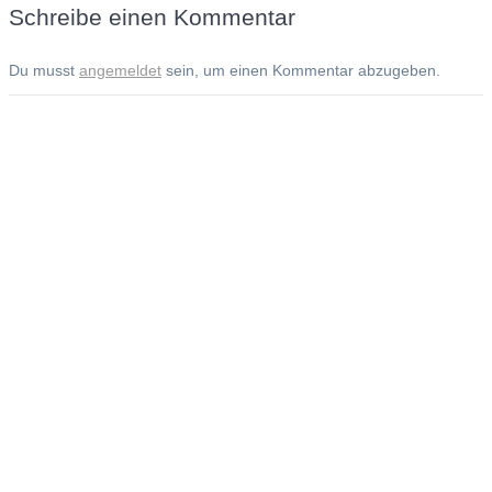
Schreibe einen Kommentar
Du musst
angemeldet
sein, um einen Kommentar abzugeben.
Andreas Noßmann - Zeichnungen
Seiteninformationen
Impressum
Datenschutzerklärung
© Copyright
Kontakt
© 2026 Andreas Noßmann - Zeichnungen
Seminare: