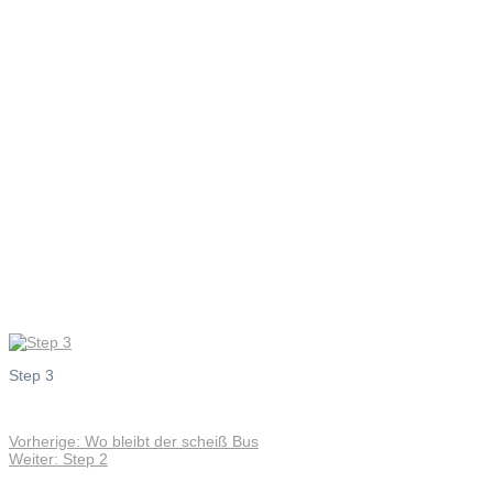
Step 3
Step 3
Vorheriger
Vorherige:
Wo bleibt der scheiß Bus
Beitragsnavigation
Nächster
Beitrag:
Weiter:
Step 2
Beitrag: