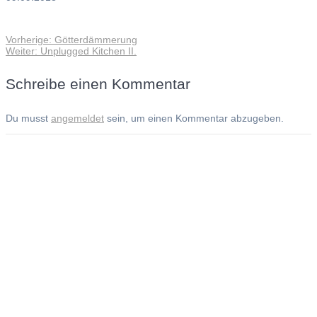
Vorheriger
Vorherige:
Götterdämmerung
Beitragsnavigation
Nächster
Beitrag:
Weiter:
Unplugged Kitchen II.
Beitrag:
Schreibe einen Kommentar
Du musst
angemeldet
sein, um einen Kommentar abzugeben.
Andreas Noßmann - Zeichnungen
Seiteninformationen
Impressum
Datenschutzerklärung
© Copyright
Kontakt
© 2026 Andreas Noßmann - Zeichnungen