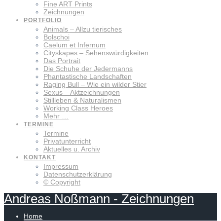
Fine ART Prints
Zeichnungen
PORTFOLIO
Animals – Allzu tierisches
Bolschoi
Caelum et Infernum
Cityskapes – Sehenswürdigkeiten
Das Portrait
Die Schuhe der Jedermanns
Phantastische Landschaften
Raging Bull – Wie ein wilder Stier
Sexus – Aktzeichnungen
Stillleben & Naturalismen
Working Class Heroes
Mehr …
TERMINE
Termine
Privatunterricht
Aktuelles u. Archiv
KONTAKT
Impressum
Datenschutzerklärung
© Copyright
Andreas
Noßmann
-
Zeichnungen
Home