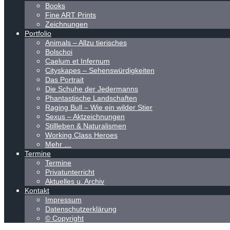
Books
Fine ART Prints
Zeichnungen
Portfolio
Animals – Allzu tierisches
Bolschoi
Caelum et Infernum
Cityskapes – Sehenswürdigkeiten
Das Portrait
Die Schuhe der Jedermanns
Phantastische Landschaften
Raging Bull – Wie ein wilder Stier
Sexus – Aktzeichnungen
Stillleben & Naturalismen
Working Class Heroes
Mehr …
Termine
Termine
Privatunterricht
Aktuelles u. Archiv
Kontakt
Impressum
Datenschutzerklärung
© Copyright