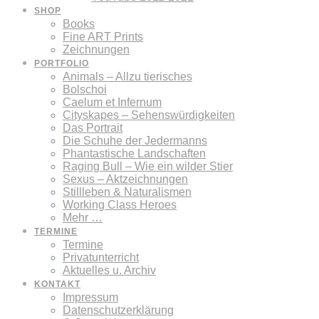
SHOP
Books
Fine ART Prints
Zeichnungen
PORTFOLIO
Animals – Allzu tierisches
Bolschoi
Caelum et Infernum
Cityskapes – Sehenswürdigkeiten
Das Portrait
Die Schuhe der Jedermanns
Phantastische Landschaften
Raging Bull – Wie ein wilder Stier
Sexus – Aktzeichnungen
Stillleben & Naturalismen
Working Class Heroes
Mehr …
TERMINE
Termine
Privatunterricht
Aktuelles u. Archiv
KONTAKT
Impressum
Datenschutzerklärung