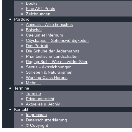
Books
Fine ART Prints
Zeichnungen
Portfolio
Animals – Allzu tierisches
Bolschoi
Caelum et Infernum
Cityskapes – Sehenswürdigkeiten
Das Portrait
Die Schuhe der Jedermanns
Phantastische Landschaften
Raging Bull – Wie ein wilder Stier
Sexus – Aktzeichnungen
Stillleben & Naturalismen
Working Class Heroes
Mehr …
Termine
Termine
Privatunterricht
Aktuelles u. Archiv
Kontakt
Impressum
Datenschutzerklärung
© Copyright