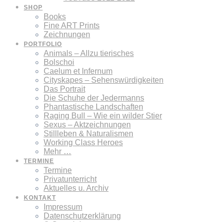
SHOP
Books
Fine ART Prints
Zeichnungen
PORTFOLIO
Animals – Allzu tierisches
Bolschoi
Caelum et Infernum
Cityskapes – Sehenswürdigkeiten
Das Portrait
Die Schuhe der Jedermanns
Phantastische Landschaften
Raging Bull – Wie ein wilder Stier
Sexus – Aktzeichnungen
Stillleben & Naturalismen
Working Class Heroes
Mehr …
TERMINE
Termine
Privatunterricht
Aktuelles u. Archiv
KONTAKT
Impressum
Datenschutzerklärung