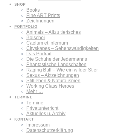
SHOP
Books
Fine ART Prints
Zeichnungen
PORTFOLIO
Animals – Allzu tierisches
Bolschoi
Caelum et Infernum
Cityskapes – Sehenswürdigkeiten
Das Portrait
Die Schuhe der Jedermanns
Phantastische Landschaften
Raging Bull – Wie ein wilder Stier
Sexus – Aktzeichnungen
Stillleben & Naturalismen
Working Class Heroes
Mehr …
TERMINE
Termine
Privatunterricht
Aktuelles u. Archiv
KONTAKT
Impressum
Datenschutzerklärung