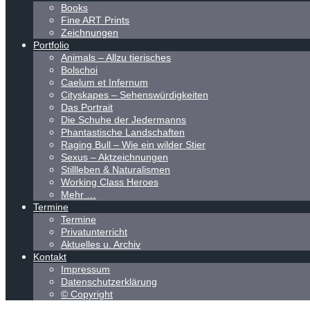
Books
Fine ART Prints
Zeichnungen
Portfolio
Animals – Allzu tierisches
Bolschoi
Caelum et Infernum
Cityskapes – Sehenswürdigkeiten
Das Portrait
Die Schuhe der Jedermanns
Phantastische Landschaften
Raging Bull – Wie ein wilder Stier
Sexus – Aktzeichnungen
Stillleben & Naturalismen
Working Class Heroes
Mehr …
Termine
Termine
Privatunterricht
Aktuelles u. Archiv
Kontakt
Impressum
Datenschutzerklärung
© Copyright