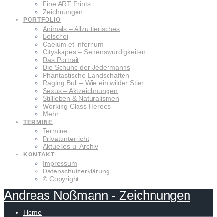
Fine ART Prints
Zeichnungen
PORTFOLIO
Animals – Allzu tierisches
Bolschoi
Caelum et Infernum
Cityskapes – Sehenswürdigkeiten
Das Portrait
Die Schuhe der Jedermanns
Phantastische Landschaften
Raging Bull – Wie ein wilder Stier
Sexus – Aktzeichnungen
Stillleben & Naturalismen
Working Class Heroes
Mehr …
TERMINE
Termine
Privatunterricht
Aktuelles u. Archiv
KONTAKT
Impressum
Datenschutzerklärung
© Copyright
Andreas
Noßmann
-
Zeichnungen
Home