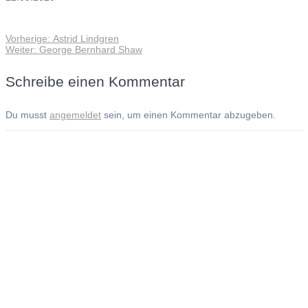
Vorheriger
Vorherige:
Astrid Lindgren
Beitragsnavigation
Nächster
Beitrag:
Weiter:
George Bernhard Shaw
Beitrag:
Schreibe einen Kommentar
Du musst
angemeldet
sein, um einen Kommentar abzugeben.
Andreas Noßmann - Zeichnungen
Seiteninformationen
Impressum
Datenschutzerklärung
© Copyright
Kontakt
© 2026 Andreas Noßmann - Zeichnungen