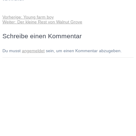
Vorheriger
Vorherige:
Young farm boy
Beitragsnavigation
Nächster
Beitrag:
Weiter:
Der kleine Rest von Walnut Grove
Beitrag:
Schreibe einen Kommentar
Du musst
angemeldet
sein, um einen Kommentar abzugeben.
Andreas Noßmann - Zeichnungen
Seiteninformationen
Impressum
Datenschutzerklärung
© Copyright
Kontakt
© 2026 Andreas Noßmann - Zeichnungen