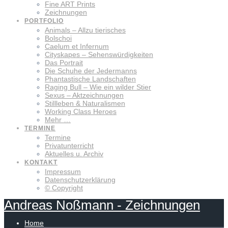
Fine ART Prints
Zeichnungen
PORTFOLIO
Animals – Allzu tierisches
Bolschoi
Caelum et Infernum
Cityskapes – Sehenswürdigkeiten
Das Portrait
Die Schuhe der Jedermanns
Phantastische Landschaften
Raging Bull – Wie ein wilder Stier
Sexus – Aktzeichnungen
Stillleben & Naturalismen
Working Class Heroes
Mehr …
TERMINE
Termine
Privatunterricht
Aktuelles u. Archiv
KONTAKT
Impressum
Datenschutzerklärung
© Copyright
Andreas
Noßmann
-
Zeichnungen
Home