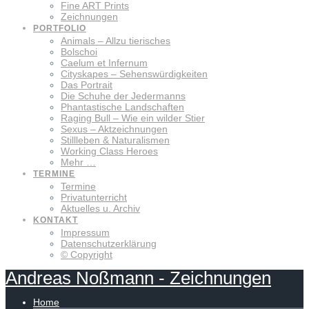
Fine ART Prints
Zeichnungen
PORTFOLIO
Animals – Allzu tierisches
Bolschoi
Caelum et Infernum
Cityskapes – Sehenswürdigkeiten
Das Portrait
Die Schuhe der Jedermanns
Phantastische Landschaften
Raging Bull – Wie ein wilder Stier
Sexus – Aktzeichnungen
Stillleben & Naturalismen
Working Class Heroes
Mehr …
TERMINE
Termine
Privatunterricht
Aktuelles u. Archiv
KONTAKT
Impressum
Datenschutzerklärung
© Copyright
Andreas
Noßmann
-
Zeichnungen
Home