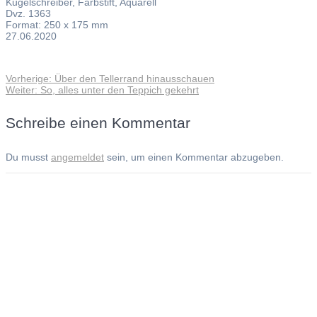
Kugelschreiber, Farbstift, Aquarell
Dvz. 1363
Format: 250 x 175 mm
27.06.2020
Vorheriger
Vorherige:
Über den Tellerrand hinausschauen
Beitragsnavigation
Nächster
Beitrag:
Weiter:
So, alles unter den Teppich gekehrt
Beitrag:
Schreibe einen Kommentar
Du musst
angemeldet
sein, um einen Kommentar abzugeben.
Andreas Noßmann - Zeichnungen
Seiteninformationen
Impressum
Datenschutzerklärung
© Copyright
Kontakt
© 2026 Andreas Noßmann - Zeichnungen