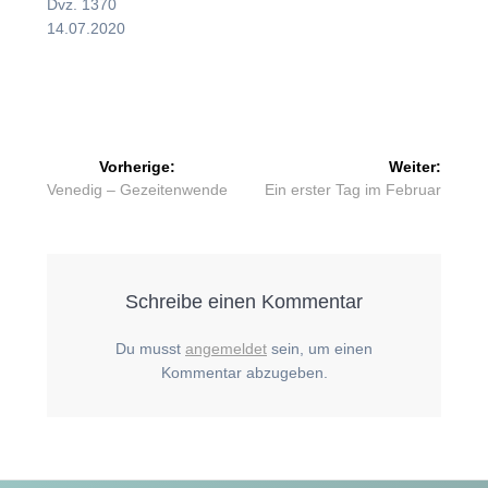
Dvz. 1370
14.07.2020
Beitragsnavigation
Vorherige:
Weiter:
Vorheriger
Nächster
Venedig – Gezeitenwende
Ein erster Tag im Februar
Beitrag:
Beitrag:
Schreibe einen Kommentar
Du musst
angemeldet
sein, um einen
Kommentar abzugeben.