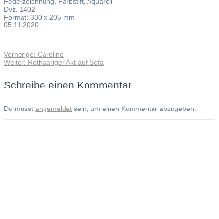
Federzeichnung, Farbstift, Aquarell
Dvz. 1402
Format: 330 x 205 mm
05.11.2020
Vorheriger
Vorherige:
Caroline
Beitragsnavigation
Nächster
Beitrag:
Weiter:
Rothaariger Akt auf Sofa
Beitrag:
Schreibe einen Kommentar
Du musst
angemeldet
sein, um einen Kommentar abzugeben.
Andreas Noßmann - Zeichnungen
Seiteninformationen
Impressum
Datenschutzerklärung
© Copyright
Kontakt
© 2026 Andreas Noßmann - Zeichnungen