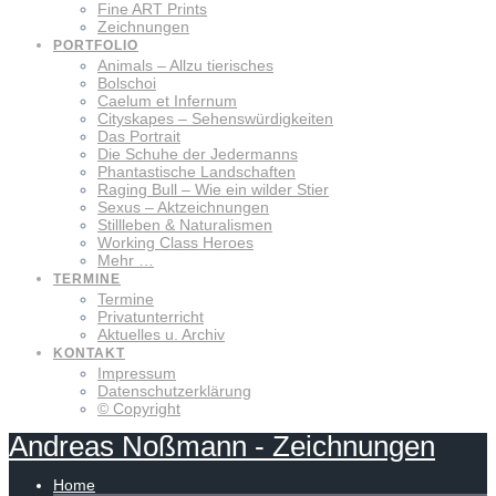
Fine ART Prints
Zeichnungen
PORTFOLIO
Animals – Allzu tierisches
Bolschoi
Caelum et Infernum
Cityskapes – Sehenswürdigkeiten
Das Portrait
Die Schuhe der Jedermanns
Phantastische Landschaften
Raging Bull – Wie ein wilder Stier
Sexus – Aktzeichnungen
Stillleben & Naturalismen
Working Class Heroes
Mehr …
TERMINE
Termine
Privatunterricht
Aktuelles u. Archiv
KONTAKT
Impressum
Datenschutzerklärung
© Copyright
Andreas
Noßmann
-
Zeichnungen
Home